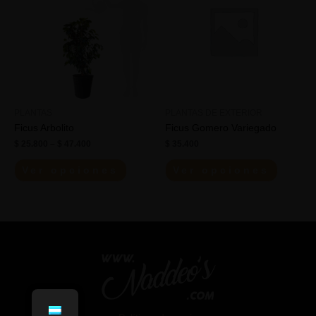
PLANTAS
PLANTAS DE EXTERIOR
Ficus Arbolito
Ficus Gomero Variegado
$
25.800
–
$
47.400
$
35.400
Ver opciones
Ver opciones