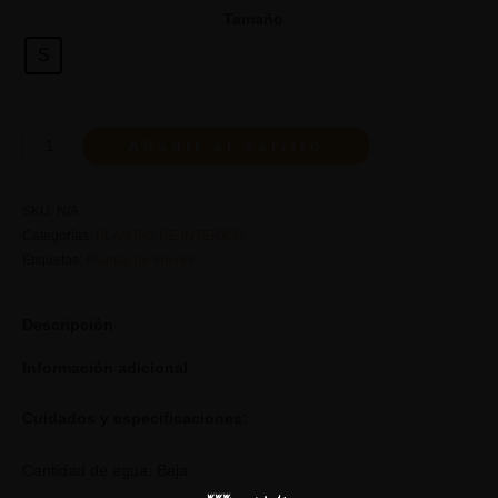
Tamaño
S
Añadir al carrito
SKU:
N/A
Categorías:
PLANTAS DE INTERIOR
Etiquetas:
Plantas de Interior
Descripción
Información adicional
Cuidados y especificaciones:
Cantidad de agua: Baja