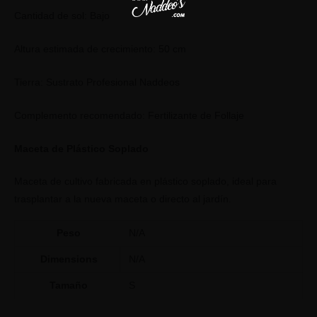
Cantidad de sol: Bajo
Altura estimada de crecimiento: 50 cm
Tierra: Sustrato Profesional Naddeos
Complemento recomendado: Fertilizante de Follaje
Maceta de Plástico Soplado
Maceta de cultivo fabricada en plástico soplado, ideal para
trasplantar a la nueva maceta o directo al jardín.
Peso
N/A
Dimensions
N/A
Tamaño
S