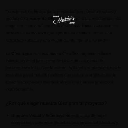
Transformá los límites de tu propiedad con nuestro exclusivo
módulo de
1 metro de Olea
. Pensado para las residencias más
exigentes, este producto es la elección definitiva para quienes
desean un
cerco vivo
que aporte una estética formal, una
estructura robusta y una elegancia atemporal a su jardín.
La
Olea
(
Ligustrum texanum
u Olea Texana) es un clásico
indiscutido en el paisajismo de casas de alta gama. Su
característico follaje verde oscuro, brillante y sumamente tupido,
crea una pared natural perfecta que realza la arquitectura de
cualquier propiedad mientras ofrece una barrera protectora
inquebrantable.
¿Por qué elegir nuestra Olea para tu proyecto?
Bloqueo Visual y Acústico:
Su estructura de hojas
compactas y perennes garantiza una privacidad absoluta y