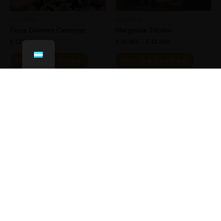
PLANTAS
PLANTAS
Ficus Gomero Cabernet
Marginata Tricolor
$
12.600
$
35.400
–
$
42.000
Ver opciones
Ver opciones
Políticas de envío
Nuestras Redes Sociales