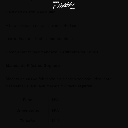
Cantidad de sol: Medio/Alto
Altura estimada de crecimiento: 400 cm
Tierra: Sustrato Profesional Naddeos
Complemento recomendado: Fertilizante de Follaje
Maceta de Plástico Soplado
Maceta de cultivo fabricada en plástico soplado, ideal para
trasplantar a la nueva maceta o directo al jardín.
Peso
N/A
Dimensions
N/A
Tamaño
M, L