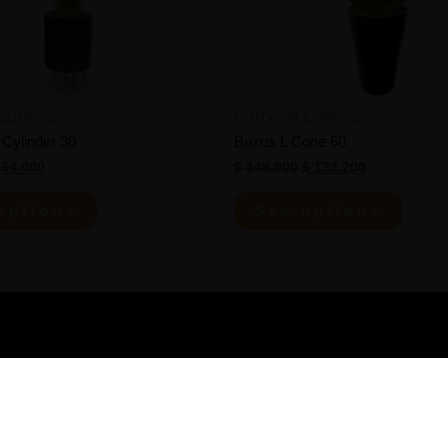
 COMBOS
OUTDOOR COMBOS
 Cylinder 30
Buxus L Cone 60
64.000
$
148.000
$
133.200
options
See options
Shipping policies