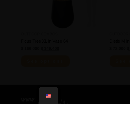
OUTDOOR COMBOS
OUTDOOR
Ficus Tree XL in Vase 64
Dietis M in
$
166.000
$
149.400
$
72.000
$
See options
See 