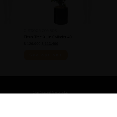
OUTDOOR COMBOS
Ficus Tree XL in Cylinder 40
$
126.000
$
113.400
See options
Our Social Networks