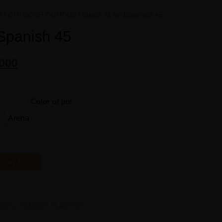
D
/
OUTDOOR COMBOS
/ Buxus XL en Española 45
Spanish 45
000
Color of pot
Arena
 cart
BOS
,
COMBOS PLANTED