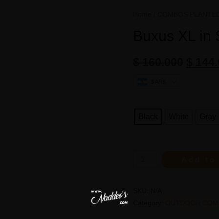
Home
/
COMBOS PLANTE
Buxus XL in 
$
160.000
$
144.
$ ARS
Black
White
Gray
Add to
SKU:
N/A
Category:
OUTDOOR COM