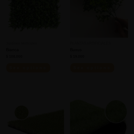
Jardínes Verticales
PLANTAS ARTIFICIALES
Bianca
Buxus
$
108.000
$
19.000
See options
See options