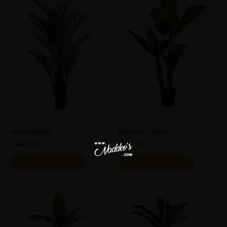
PLANTAS ARTIFICIALES
PLANTAS ARTIFICIALES
Areca 180cm
Banano 140cm
$
480.000
$
214.000
See options
See options